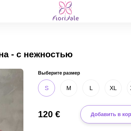
а - с нежностью
Выберите размер
S
M
L
XL
120
€
Добавить в ко