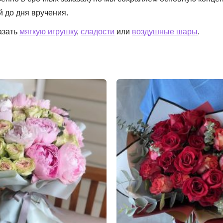
й до дня вручения.
азать
мягкую игрушку
,
сладости
или
воздушные шары
.