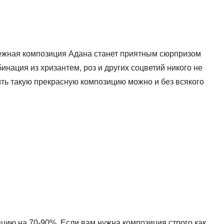
 нежная композиция Адана станет приятным сюрпризом
инация из хризантем, роз и других соцветий никого не
ить такую прекрасную композицию можно и без всякого
пцию на 70-90%. Если вам нужна композиция строго как