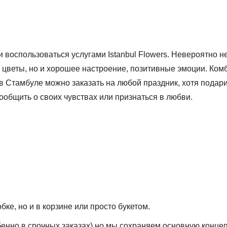
и воспользоваться услугами Istanbul Flowers. Невероятно
 цветы, но и хорошее настроение, позитивные эмоции. Комб
 в Стамбуле
можно заказать на любой праздник, хотя подар
ообщить о своих чувствах или признаться в любви.
ке, но и в корзине или просто букетом.
обенно в срочных заказах) но мы сохраняем основную конце